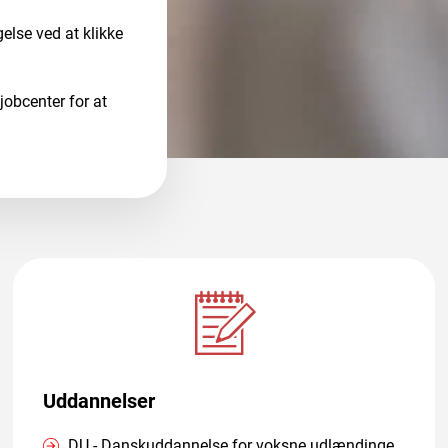
lse ved at klikke
jobcenter for at
Uddannelser
DU - Danskuddannelse for voksne udlændinge