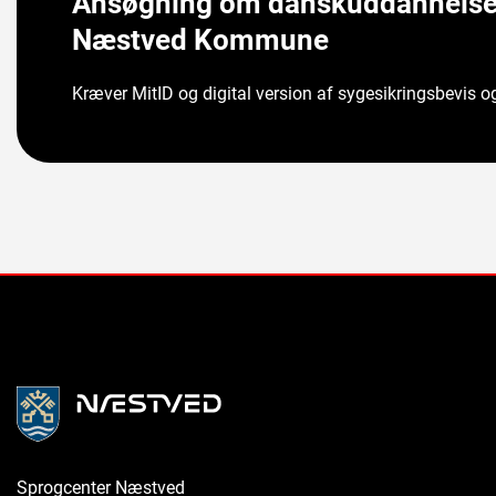
Ansøgning om danskuddannelse f
Næstved Kommune
Kræver MitID og digital version af sygesikringsbevis o
Sprogcenter Næstved