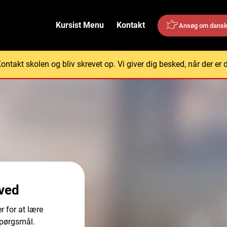
Kursist Menu
Kontakt
Ansøg om dansk
takt skolen og bliv skrevet op. Vi giver dig besked, når der er de
ved
r for at lære
spørgsmål.